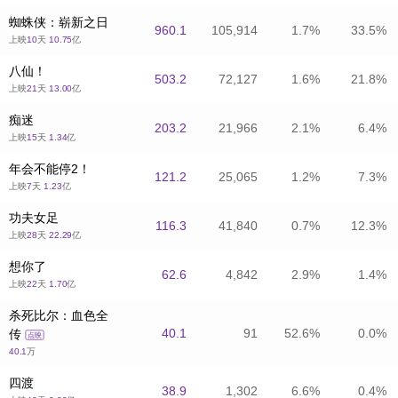
蜘蛛侠：崭新之日
蜘蛛侠：崭新之日
960.1
960.1
105,914
105,914
1.7%
1.7%
33.5%
33.5%
上映
上映
10
10
天
天
10.75
10.75
亿
亿
八仙！
八仙！
503.2
503.2
72,127
72,127
1.6%
1.6%
21.8%
21.8%
上映
上映
21
21
天
天
13.00
13.00
亿
亿
痴迷
痴迷
203.2
203.2
21,966
21,966
2.1%
2.1%
6.4%
6.4%
上映
上映
15
15
天
天
1.34
1.34
亿
亿
年会不能停2！
年会不能停2！
121.2
121.2
25,065
25,065
1.2%
1.2%
7.3%
7.3%
上映
上映
7
7
天
天
1.23
1.23
亿
亿
功夫女足
功夫女足
116.3
116.3
41,840
41,840
0.7%
0.7%
12.3%
12.3%
上映
上映
28
28
天
天
22.29
22.29
亿
亿
想你了
想你了
62.6
62.6
4,842
4,842
2.9%
2.9%
1.4%
1.4%
上映
上映
22
22
天
天
1.70
1.70
亿
亿
杀死比尔：血色全
杀死比尔：血色全
40.1
40.1
91
91
52.6%
52.6%
0.0%
0.0%
传
传
点映
点映
40.1
40.1
万
万
四渡
四渡
38.9
38.9
1,302
1,302
6.6%
6.6%
0.4%
0.4%