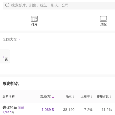
排片
影院
全国大盘
票房排名
影片名称
影片名称
票房(万)
票房(万)
场次
场次
上座率
上座率
排座占比
排座占比
去你的岛
去你的岛
首映
首映
1,069.5
1,069.5
38,140
38,140
7.2%
7.2%
11.2%
11.2%
1,083.5
1,083.5
万
万